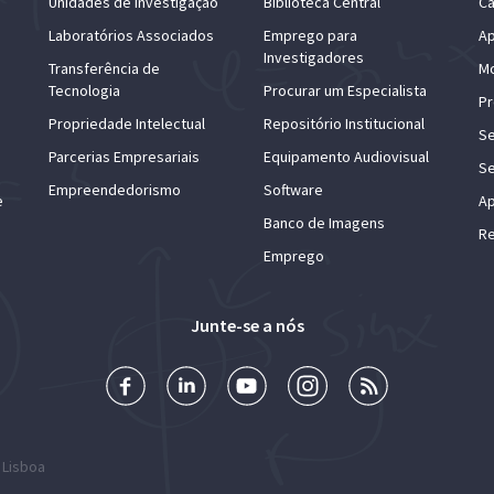
Unidades de Investigação
Biblioteca Central
Ca
Laboratórios Associados
Emprego para
Ap
Investigadores
Transferência de
Mo
Tecnologia
Procurar um Especialista
Pr
Propriedade Intelectual
Repositório Institucional
Se
Parcerias Empresariais
Equipamento Audiovisual
Se
Empreendedorismo
Software
e
Ap
Banco de Imagens
Re
Emprego
Junte-se a nós
 Lisboa