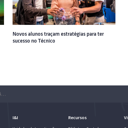
Novos alunos traçam estratégias para ter
sucesso no Técnico
Workshop Crack the case: estratégias para a resolução de problemas reais
I&I
Recursos
Vi