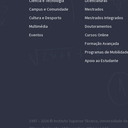
Ciência e Tecnologia
Licenciaturas
Campus e Comunidade
Mestrados
Cultura e Desporto
Mestrados Integrados
Multimédia
Doutoramentos
Eventos
Cursos Online
Formação Avançada
Programas de Mobilidad
Apoio ao Estudante
1997 – 2026 ©
Instituto Superior Técnico
,
Universidade de