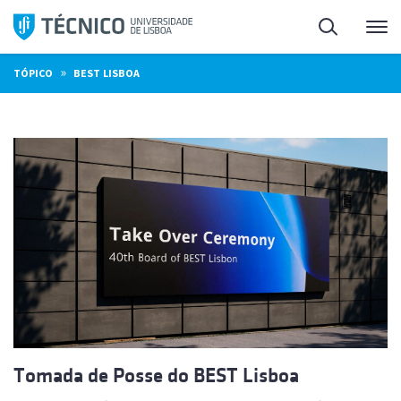
Saltar
Pesquisa
Me
para
o
»
TÓPICO
BEST LISBOA
conteúdo
Tomada de Posse do BEST Lisboa