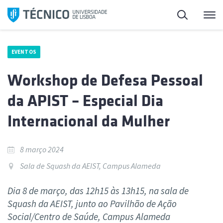
Saltar
Pesquisa
Me
para
o
conteúdo
EVENTOS
Workshop de Defesa Pessoal
da APIST – Especial Dia
Internacional da Mulher
8 março 2024
Sala de Squash da AEIST, Campus Alameda
Dia 8 de março, das 12h15 às 13h15, na sala de
Squash da AEIST, junto ao Pavilhão de Ação
Social/Centro de Saúde, Campus Alameda