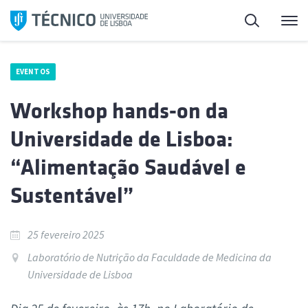
Saltar
Pesquisa
Me
para
o
conteúdo
EVENTOS
Workshop hands-on da
Universidade de Lisboa:
“Alimentação Saudável e
Sustentável”
25 fevereiro 2025
Laboratório de Nutrição da Faculdade de Medicina da
Universidade de Lisboa