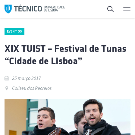
Saltar
Pesquisa
Me
para
o
conteúdo
EVENTOS
XIX TUIST – Festival de Tunas
“Cidade de Lisboa”
25 março 2017
Coliseu dos Recreios