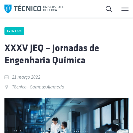
Saltar
Pesquisa
Me
para
o
conteúdo
EVENTOS
XXXV JEQ – Jornadas de
Engenharia Química
21 março 2022
Técnico - Campus Alameda