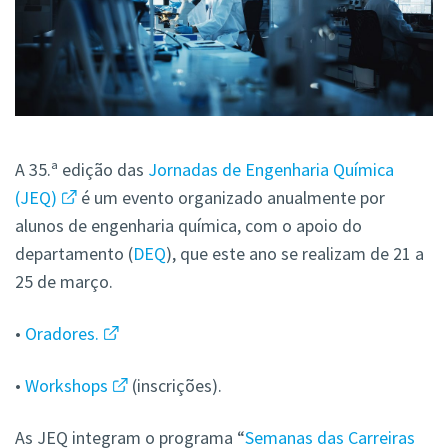
A 35.ª edição das
Jornadas de Engenharia Química
(JEQ)
é um evento organizado anualmente por
alunos de engenharia química, com o apoio do
departamento (
DEQ
), que este ano se realizam de 21 a
25 de março.
•
Oradores.
•
Workshops
(inscrições).
As JEQ integram o programa “
Semanas das Carreiras