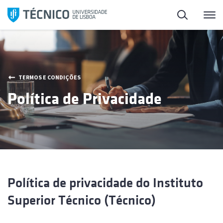
Saltar
Pesquisa
Me
para
o
conteúdo
TERMOS E CONDIÇÕES
Política de Privacidade
Política de privacidade do Instituto
Superior Técnico (Técnico)