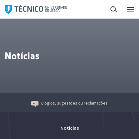
Saltar
Pesquisa
Me
para
o
conteúdo
Notícias
Elogios, sugestões ou reclamações
Notícias