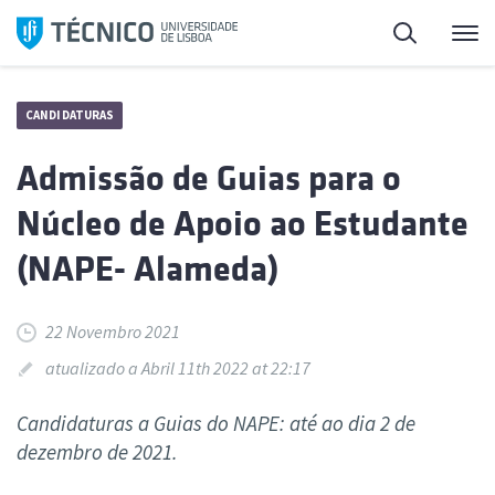
Saltar
Pesquisa
Me
para
o
conteúdo
CANDIDATURAS
Admissão de Guias para o
Núcleo de Apoio ao Estudante
(NAPE- Alameda)
22 Novembro 2021
atualizado a Abril 11th 2022 at 22:17
Candidaturas a Guias do NAPE: até ao dia 2 de
dezembro de 2021.