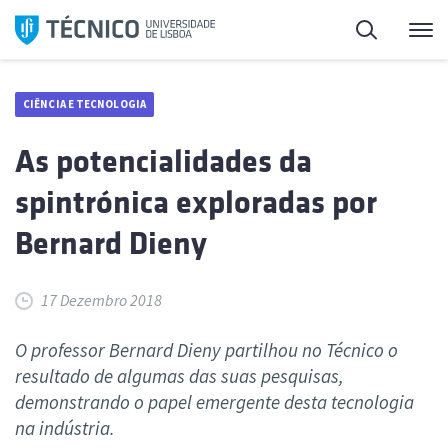
Saltar
Pesquisa
Me
para
o
conteúdo
CIÊNCIA E TECNOLOGIA
As potencialidades da
spintrónica exploradas por
Bernard Dieny
17 Dezembro 2018
O professor Bernard Dieny partilhou no Técnico o
resultado de algumas das suas pesquisas,
demonstrando o papel emergente desta tecnologia
na indústria.