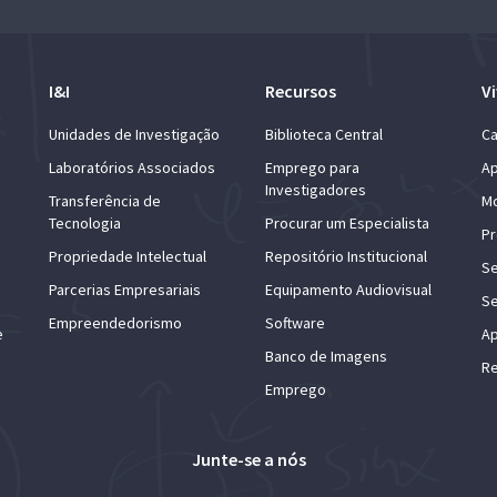
I&I
Recursos
Vi
Unidades de Investigação
Biblioteca Central
Ca
Laboratórios Associados
Emprego para
Ap
Investigadores
Transferência de
Mo
Tecnologia
Procurar um Especialista
Pr
Propriedade Intelectual
Repositório Institucional
Se
Parcerias Empresariais
Equipamento Audiovisual
Se
Empreendedorismo
Software
e
Ap
Banco de Imagens
Re
Emprego
Junte-se a nós