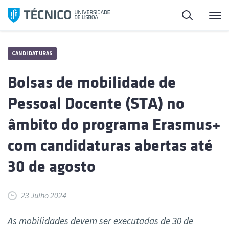
Saltar
Pesquisa
Me
para
o
conteúdo
CANDIDATURAS
Bolsas de mobilidade de
Pessoal Docente (STA) no
âmbito do programa Erasmus+
com candidaturas abertas até
30 de agosto
23 Julho 2024
As mobilidades devem ser executadas de 30 de