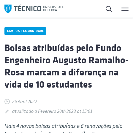
Saltar
Pesquisa
Me
para
o
conteúdo
CAMPUS E COMUNIDADE
Bolsas atribuídas pelo Fundo
Engenheiro Augusto Ramalho-
Rosa marcam a diferença na
vida de 10 estudantes
26 Abril 2022
atualizado a Fevereiro 20th 2023 at 15:01
Mais 4 novas bolsas atribuídas e 6 renovações pelo