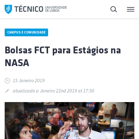
Saltar
Pesquisa
Me
para
o
conteúdo
CAMPUS E COMUNIDADE
Bolsas FCT para Estágios na
NASA
15 Janeiro 2019
atualizado a Janeiro 22nd 2019 at 17:50