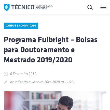
Saltar
Pesquisa
Me
para
o
conteúdo
CAMPUS E COMUNIDADE
Programa Fulbright – Bolsas
para Doutoramento e
Mestrado 2019/2020
6 Fevereiro 2019
atualizado a Janeiro 20th 2020 at 11:23