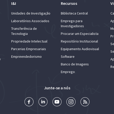
I&I
Recursos
Vi
Unidades de Investigação
Biblioteca Central
Ca
Laboratórios Associados
Emprego para
Ap
Investigadores
Transferência de
Mo
Tecnologia
Procurar um Especialista
Pr
Propriedade Intelectual
Repositório Institucional
Se
Parcerias Empresariais
Equipamento Audiovisual
Se
Empreendedorismo
Software
e
Ap
Banco de Imagens
Re
Emprego
Junte-se a nós