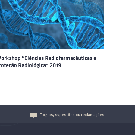
orkshop “Ciências Radiofarmacêuticas e
roteção Radiológica” 2019
Elogios, sugestões ou reclamações