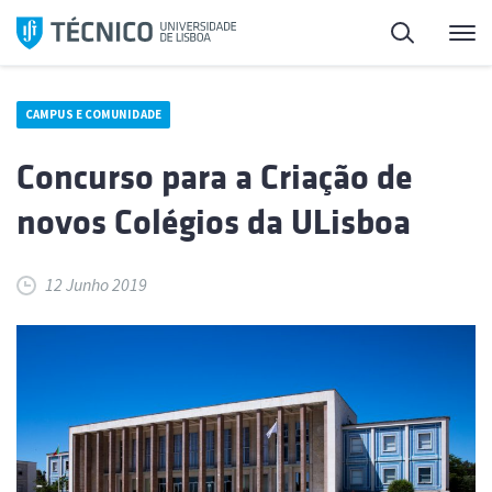
Saltar
Pesquisa
Me
para
o
conteúdo
CAMPUS E COMUNIDADE
Concurso para a Criação de
novos Colégios da ULisboa
12 Junho 2019