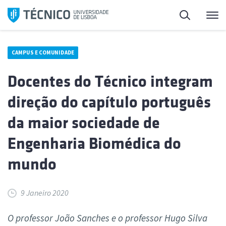
Saltar
Pesquisa
Me
para
o
conteúdo
CAMPUS E COMUNIDADE
Docentes do Técnico integram
direção do capítulo português
da maior sociedade de
Engenharia Biomédica do
mundo
9 Janeiro 2020
O professor João Sanches e o professor Hugo Silva