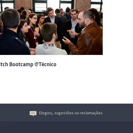
itch Bootcamp @Técnico
Elogios, sugestões ou reclamações