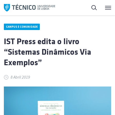
Saltar
Pesquisa
Me
para
o
conteúdo
CAMPUS E COMUNIDADE
IST Press edita o livro
“Sistemas Dinâmicos Via
Exemplos”
8 Abril 2019