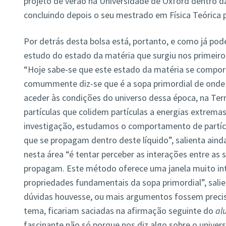
projeto de verão na Universidade de Oxford dentro d
concluindo depois o seu mestrado em Física Teórica 
Por detrás desta bolsa está, portanto, e como já pod
estudo do estado da matéria que surgiu nos primeir
“Hoje sabe-se que este estado da matéria se comport
comummente diz-se que é a sopa primordial de onde 
aceder às condições do universo dessa época, na Ter
partículas que colidem partículas a energias extremas
investigação, estudamos o comportamento de partícu
que se propagam dentro deste líquido”, salienta ainda
nesta área “é tentar perceber as interações entre as
propagam. Este método oferece uma janela muito inte
propriedades fundamentais da sopa primordial”, salie
dúvidas houvesse, ou mais argumentos fossem preciso
tema, ficariam saciadas na afirmação seguinte do
al
fascinante não só porque nos diz algo sobre o univers