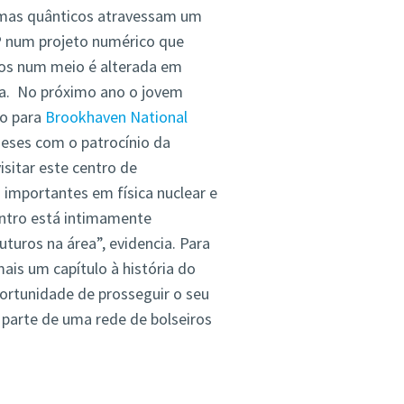
emas quânticos atravessam um
P num projeto numérico que
tos num meio é alterada em
ta. No próximo ano o jovem
do para
Brookhaven National
meses com o patrocínio da
sitar este centro de
importantes em física nuclear e
ntro está intimamente
turos na área”, evidencia. Para
is um capítulo à história do
portunidade de prosseguir o seu
 parte de uma rede de bolseiros