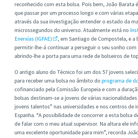
reconhecido com esta bolsa. Pois bem, João Barata é
que passar por um processo longo e com várias etapas
através da sua investigação entender o estado da ma
microssegundos do universo. Atualmente está no
Inst
Enerxías (IGFAE)
, em Santiago de Compostela, e a 
permitir-lhe-á continuar a perseguir o seu sonho com
abrindo-lhe a porta para uma rede de bolseiros de to
O antigo aluno do Técnico foi um dos 57 jovens selec
para receber uma bolsa no âmbito do
programa de d
cofinanciado pela Comissão Europeia e com a duraçã
bolsas destinam-se a jovens de várias nacionalidades
jovens talentos” nas universidades e nos centros de 
Espanha. “A possibilidade de concorrer a esta bolsa 
de falar com o meu atual supervisor. Na altura ele in
uma excelente oportunidade para mim”, recorda João