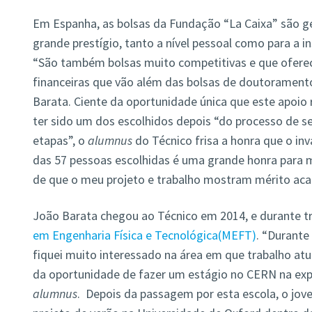
Em Espanha, as bolsas da Fundação “La Caixa” são 
grande prestígio, tanto a nível pessoal como para a in
“São também bolsas muito competitivas e que oferec
financeiras que vão além das bolsas de doutorament
Barata. Ciente da oportunidade única que este apoio 
ter sido um dos escolhidos depois “do processo de s
etapas”, o
alumnus
do Técnico frisa a honra que o in
das 57 pessoas escolhidas é uma grande honra para
de que o meu projeto e trabalho mostram mérito aca
João Barata chegou ao Técnico em 2014, e durante t
em Engenharia Física e Tecnológica(MEFT)
. “Durant
fiquei muito interessado na área em que trabalho at
da oportunidade de fazer um estágio no CERN na exp
alumnus
. Depois da passagem por esta escola, o jov