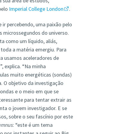
a sua área de estudos,
pelo
Imperial College London
.
e ir percebendo, uma paixão pelo
os microssegundos do universo.
a como um líquido, aliás,
toda a matéria emergiu. Para
ra usamos aceleradores de
”, explica. “Na minha
las muito energéticas (sondas)
. O objetivo da investigação
 sondas e o meio em que se
ressante para tentar extrair as
nta o jovem investigador. E se
s, sobre o seu fascínio por este
umnus
: “este é um tema
o nos instantes a seguir ao Big