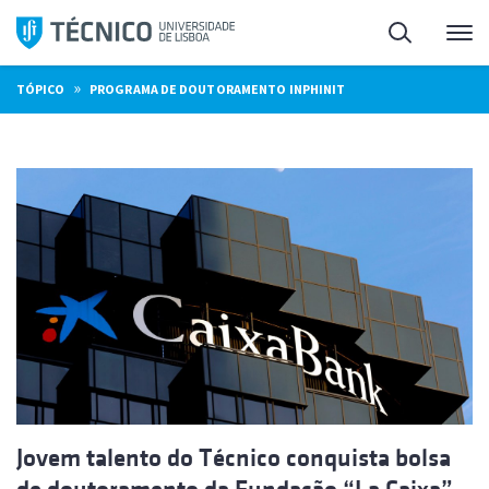
Saltar
Pesquisa
Me
para
o
»
TÓPICO
PROGRAMA DE DOUTORAMENTO INPHINIT
conteúdo
Jovem talento do Técnico conquista bolsa