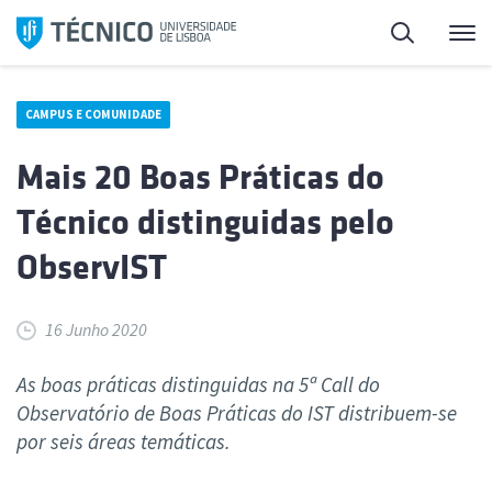
Saltar
Pesquisa
Me
para
o
conteúdo
CAMPUS E COMUNIDADE
Mais 20 Boas Práticas do
Técnico distinguidas pelo
ObservIST
16 Junho 2020
As boas práticas distinguidas na 5ª Call do
Observatório de Boas Práticas do IST distribuem-se
por seis áreas temáticas.