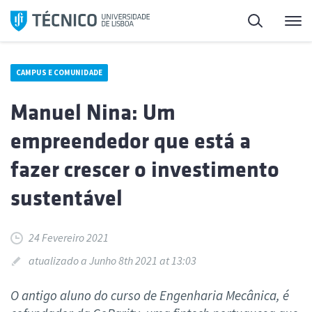
Saltar
Pesquisa
Me
para
o
conteúdo
CAMPUS E COMUNIDADE
Manuel Nina: Um
empreendedor que está a
fazer crescer o investimento
sustentável
24 Fevereiro 2021
atualizado a Junho 8th 2021 at 13:03
O antigo aluno do curso de Engenharia Mecânica, é