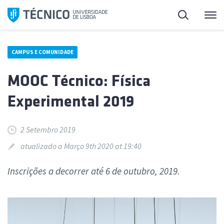
Saltar
Pesquisa
Me
para
o
conteúdo
CAMPUS E COMUNIDADE
MOOC Técnico: Física
Experimental 2019
2 Setembro 2019
atualizado a Março 9th 2020 at 19:40
Inscrições a decorrer até 6 de outubro, 2019.