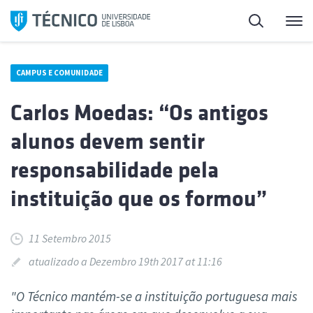
Saltar
Pesquisa
Me
para
o
conteúdo
CAMPUS E COMUNIDADE
Carlos Moedas: “Os antigos
alunos devem sentir
responsabilidade pela
instituição que os formou”
11 Setembro 2015
atualizado a Dezembro 19th 2017 at 11:16
"O Técnico mantém-se a instituição portuguesa mais