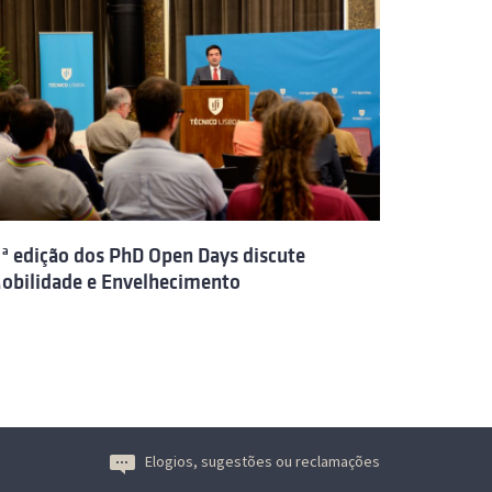
.ª edição dos PhD Open Days discute
obilidade e Envelhecimento
Elogios, sugestões ou reclamações