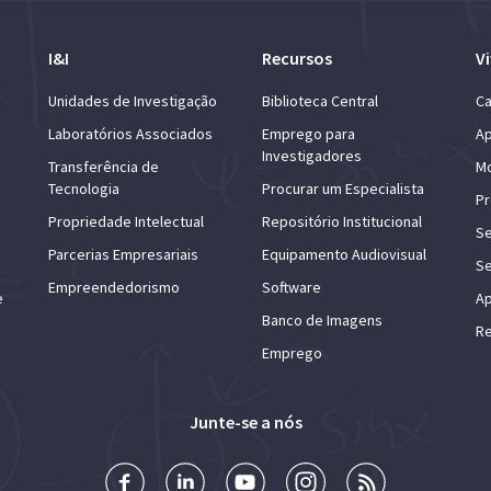
I&I
Recursos
Vi
Unidades de Investigação
Biblioteca Central
Ca
Laboratórios Associados
Emprego para
Ap
Investigadores
Transferência de
Mo
Tecnologia
Procurar um Especialista
Pr
Propriedade Intelectual
Repositório Institucional
Se
Parcerias Empresariais
Equipamento Audiovisual
Se
Empreendedorismo
Software
e
Ap
Banco de Imagens
Re
Emprego
Junte-se a nós