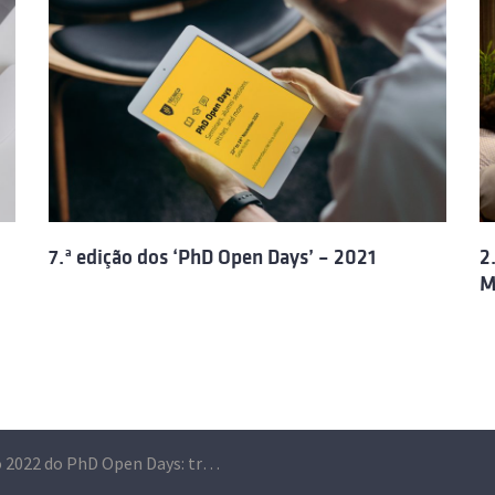
7.ª edição dos ‘PhD Open Days’ – 2021
2
M
Edição 2022 do PhD Open Days: três dias dedicados aos estudantes de doutoramento