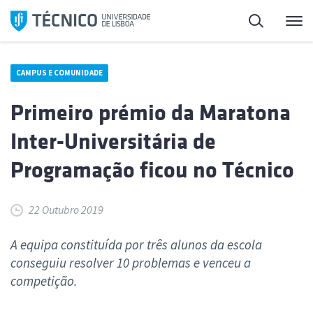
Saltar
Pesquisa
Me
para
o
conteúdo
CAMPUS E COMUNIDADE
Primeiro prémio da Maratona
Inter-Universitária de
Programação ficou no Técnico
22 Outubro 2019
A equipa constituída por três alunos da escola
conseguiu resolver 10 problemas e venceu a
competição.