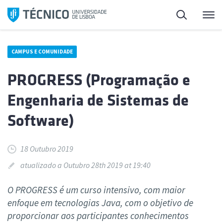
Saltar
Pesquisa
Me
para
o
conteúdo
CAMPUS E COMUNIDADE
PROGRESS (Programação e
Engenharia de Sistemas de
Software)
18 Outubro 2019
atualizado a Outubro 28th 2019 at 19:40
O PROGRESS é um curso intensivo, com maior
enfoque em tecnologias Java, com o objetivo de
proporcionar aos participantes conhecimentos