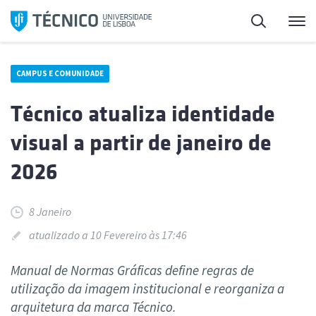
Saltar
Pesquisa
Me
para
o
conteúdo
CAMPUS E COMUNIDADE
Técnico atualiza identidade
visual a partir de janeiro de
2026
8 Janeiro
atualizado a 10 Fevereiro às 17:46
Manual de Normas Gráficas define regras de
utilização da imagem institucional e reorganiza a
arquitetura da marca Técnico.