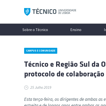
Saltar
para
o
conteúdo
Sobre o Técnico
Ensino
I
CAMPUS E COMUNIDADE
Aprese
Modelo 
A Inves
Conhece
Técnico e Região Sul da
Históri
Licenci
Unidade
Campi
protocolo de colaboração
Organi
Mestrad
Laborat
Cultura
Documen
Mestra
Projeto
Protoco
Redes S
Minors
Excelên
Associa
25 Julho 2019
Logo e 
Doutor
Núcleos
As últimas notícias e eventos
Todos o
Esta terça-feira, os dirigentes de ambas as
Cursos 
Diversi
ocorrer 
estreita e de longos anos entre ambas as pa