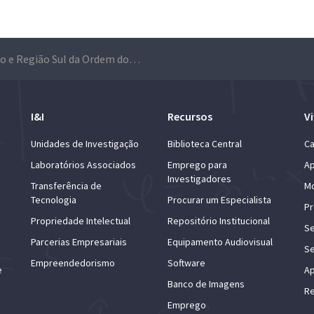
Técnico e Região Sul da Ordem dos Engenheiros renovam protocolo de colaboração
I&I
Recursos
Vi
Unidades de Investigação
Biblioteca Central
Ca
Laboratórios Associados
Emprego para
Ap
Investigadores
Transferência de
Mo
Tecnologia
Procurar um Especialista
Pr
Propriedade Intelectual
Repositório Institucional
Se
Parcerias Empresariais
Equipamento Audiovisual
Se
Empreendedorismo
Software
e
Ap
Banco de Imagens
Re
Emprego