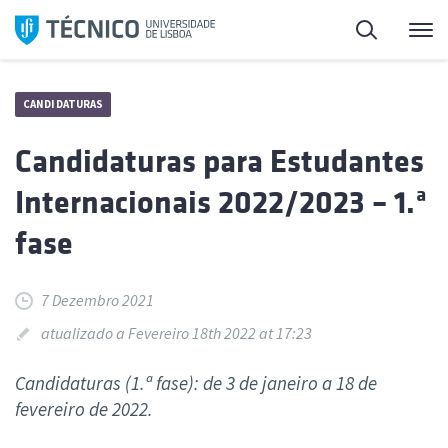
Saltar
Pesquisa
Me
para
o
conteúdo
CANDIDATURAS
Candidaturas para Estudantes
Internacionais 2022/2023 – 1.ª
fase
7 Dezembro 2021
atualizado a Fevereiro 18th 2022 at 17:23
Candidaturas (1.ª fase): de 3 de janeiro a 18 de
fevereiro de 2022.