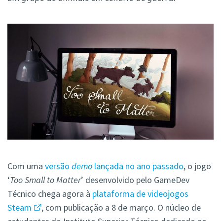
Com uma
versão
demo
lançada no ano passado
, o jogo
‘
Too Small to Matter
’ desenvolvido pelo GameDev
Técnico chega agora à
plataforma de videojogos
Steam
, com publicação a 8 de março. O núcleo de