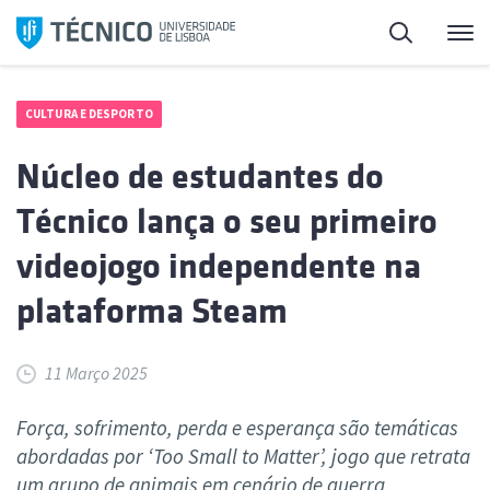
Saltar
Pesquisa
Me
para
o
conteúdo
CULTURA E DESPORTO
Núcleo de estudantes do
Técnico lança o seu primeiro
videojogo independente na
plataforma Steam
11 Março 2025
Força, sofrimento, perda e esperança são temáticas
abordadas por ‘Too Small to Matter’, jogo que retrata
um grupo de animais em cenário de guerra.