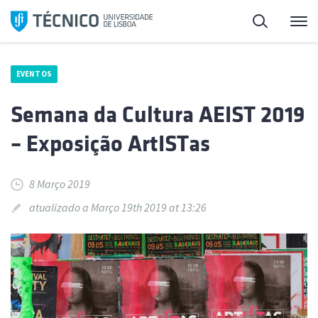
Saltar
Pesquisa
Me
para
o
conteúdo
EVENTOS
Semana da Cultura AEIST 2019
– Exposição ArtISTas
8 Março 2019
atualizado a Março 19th 2019 at 13:26