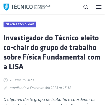
Saltar
Pesquisa
Me
para
o
conteúdo
CIÊNCIA E TECNOLOGIA
Investigador do Técnico eleito
co-chair do grupo de trabalho
sobre Física Fundamental com
a LISA
26 Janeiro 2023
atualizado a Fevereiro 8th 2023 at 15:18
O objetivo deste grupo de trabalho é coordenar as