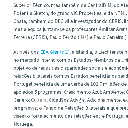
Superior Técnico, mas também da CentralBIM, do Ate
PotentialSketch, do grupo VIC Properties, e da NTNU
Costa, também do DECivil e investigador do CERIS, li
mas à equipa juntam-se os professores Amílcar Arante
Ferreira (CERIS), Paulo Ferrão (IN+) e Paulo Carreira (
Através dos
EEA Grants
, a Islândia, o Liechtenste
no mercado interno com os Estados-Membros da Uni
objetivo de reduzir as disparidades sociais e económ
relações bilaterais com os Estados beneficiários sen
Portugal beneficia de uma verba de 102,7 milhões de
apoiados 5 programas: Crescimento Azul; Ambiente; C
Género; Cultura; Cidadãos Ativ@s. Adicionalmente, ex
programas, o Fundo de Relações Bilaterais e que pret
visem o fortalecimento das relações entre Portugal e 
Noruega.