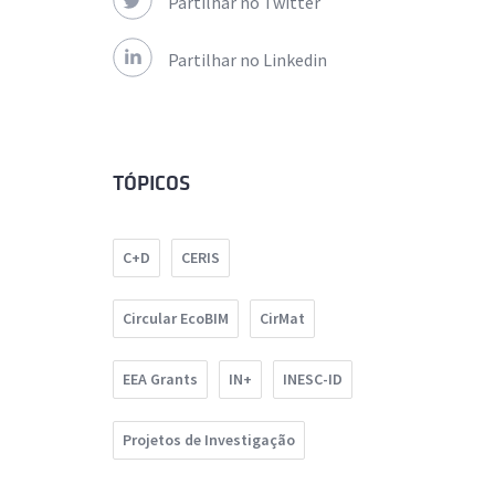
Partilhar no Twitter
Partilhar no Linkedin
TÓPICOS
C+D
CERIS
Circular EcoBIM
CirMat
EEA Grants
IN+
INESC-ID
Projetos de Investigação