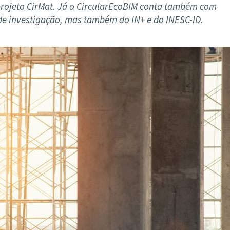
ão Avançada
 projeto CirMat. Já o CircularEcoBIM conta também com
de investigação, mas também do IN+ e do INESC-ID.