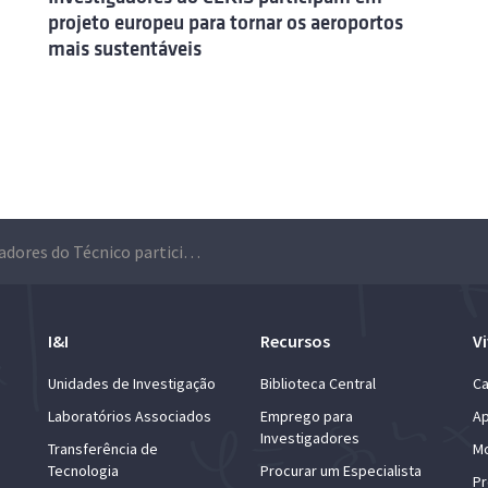
projeto europeu para tornar os aeroportos
mais sustentáveis
Investigadores do Técnico participam em projetos para a promoção da economia circular na construção com financiamento total de mais de 1 milhão de euros
I&I
Recursos
Vi
Unidades de Investigação
Biblioteca Central
Ca
Laboratórios Associados
Emprego para
Ap
Investigadores
Transferência de
Mo
Tecnologia
Procurar um Especialista
Pr