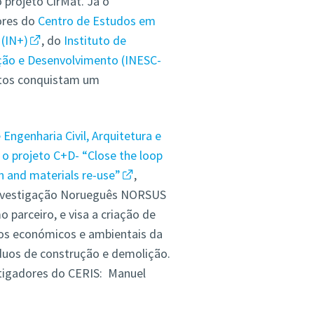
o projeto CirMat. Já o
ores do
Centro de Estudos em
 (IN+)
, do
Instituto de
ção e Desenvolvimento (INESC-
etos conquistam um
ngenharia Civil, Arquitetura e
a
o projeto C+D- “Close the loop
on and materials re-use”
,
 Investigação Norueguês NORSUS
 parceiro, e visa a criação de
ios económicos e ambientais da
íduos de construção e demolição.
stigadores do CERIS: Manuel