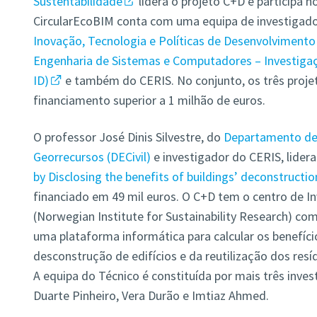
Sustentabilidade
lidera o projeto C+D e participa n
CircularEcoBIM conta com uma equipa de investigad
Inovação, Tecnologia e Políticas de Desenvolvimento
Engenharia de Sistemas e Computadores – Investiga
ID)
e também do CERIS. No conjunto, os três proj
financiamento superior a 1 milhão de euros.
O professor José Dinis Silvestre, do
Departamento de E
Georrecursos (DECivil)
e investigador do CERIS, lider
by Disclosing the benefits of buildings’ deconstructi
financiado em 49 mil euros. O C+D tem o centro de
(Norwegian Institute for Sustainability Research) como
uma plataforma informática para calcular os benefíc
desconstrução de edifícios e da reutilização dos res
A equipa do Técnico é constituída por mais três inve
Duarte Pinheiro, Vera Durão e Imtiaz Ahmed.