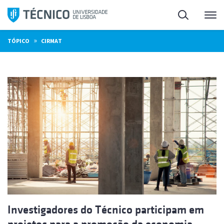
Saltar
Pesquisa
Me
para
o
»
TÓPICO
CIRMAT
conteúdo
Investigadores do Técnico participam em