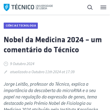
Saltar
Pesquisa
Me
para
o
conteúdo
CIÊNCIA E TECNOLOGIA
Nobel da Medicina 2024 – um
comentário do Técnico
9 Outubro 2024
atualizado a Outubro 11th 2024 at 17:39
Jorge Leitão, professor do Técnico, explica a
importância da descoberta do microRNA e o seu
papel na regulação da expressão de genes, tema
destacado pelo Prémio Nobel de Fisiologia ou
Medicina 2024 atribuído pelo Instituto Karolinska.