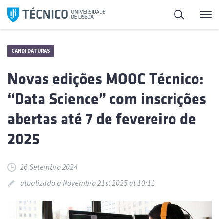
Saltar
Pesquisa
Me
para
o
conteúdo
CANDIDATURAS
Novas edições MOOC Técnico:
“Data Science” com inscrições
abertas até 7 de fevereiro de
2025
26 Setembro 2024
atualizado a Novembro 21st 2025 at 10:11