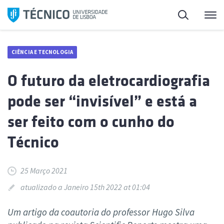
Saltar
Pesquisa
Me
para
o
conteúdo
CIÊNCIA E TECNOLOGIA
O futuro da eletrocardiografia
pode ser “invisível” e está a
ser feito com o cunho do
Técnico
25 Março 2021
atualizado a Janeiro 15th 2022 at 01:04
Um artigo da coautoria do professor Hugo Silva