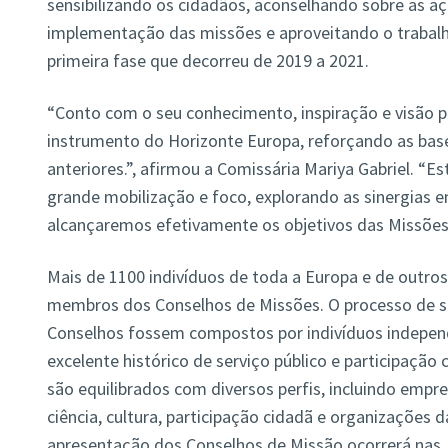
sensibilizando os cidadãos, aconselhando sobre as a
implementação das missões e aproveitando o trabal
primeira fase que decorreu de 2019 a 2021.
“Conto com o seu conhecimento, inspiração e visão 
instrumento do Horizonte Europa, reforçando as bas
anteriores.”, afirmou a Comissária Mariya Gabriel. “
grande mobilização e foco, explorando as sinergias e
alcançaremos efetivamente os objetivos das Missões
Mais de 1100 indivíduos de toda a Europa e de outro
membros dos Conselhos de Missões. O processo de s
Conselhos fossem compostos por indivíduos independ
excelente histórico de serviço público e participação
são equilibrados com diversos perfis, incluindo empre
ciência, cultura, participação cidadã e organizações d
apresentação dos Conselhos de Missão ocorrerá nas 