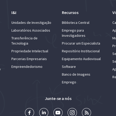
I&I
Recursos
Vi
Unidades de Investigação
Biblioteca Central
Ca
Laboratórios Associados
Emprego para
Ap
Investigadores
Transferência de
Mo
Tecnologia
Procurar um Especialista
Pr
Propriedade Intelectual
Repositório Institucional
Se
Parcerias Empresariais
Equipamento Audiovisual
Se
Empreendedorismo
Software
e
Ap
Banco de Imagens
Re
Emprego
Junte-se a nós