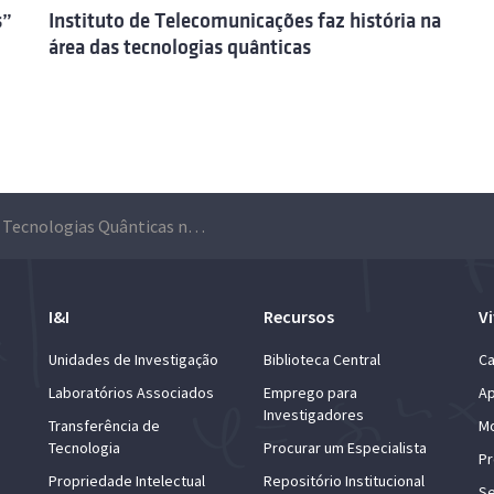
s”
Instituto de Telecomunicações faz história na
área das tecnologias quânticas
PhoQus: Tecnologias Quânticas no IPFN
I&I
Recursos
Vi
Unidades de Investigação
Biblioteca Central
Ca
Laboratórios Associados
Emprego para
Ap
Investigadores
Transferência de
Mo
Tecnologia
Procurar um Especialista
Pr
Propriedade Intelectual
Repositório Institucional
Se