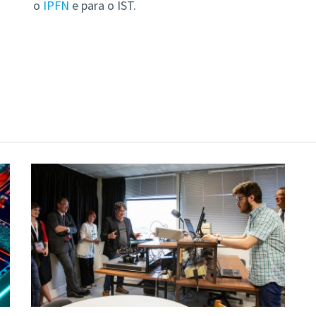
o
IPFN
e para o IST.