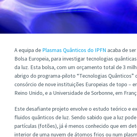
A equipa de
Plasmas Quânticos do IPFN
acaba de ser
Bolsa Europeia, para investigar tecnologias quântic
da luz. Esta bolsa, com um orçamento total de 3 milhõ
abrigo do programa-piloto “Tecnologias Quânticos” 
consórcio de nove instituições Europeias de topo – en
Reino Unido, e a Universidade de Sorbonne, em Franç
Este desafiante projeto envolve o estudo teórico e 
fluidos quânticos de luz. Sendo sabido que a luz pod
partículas (fotões), já é menos conhecido que em d
interior de uma nuvem de átomos frios ou num plasma 