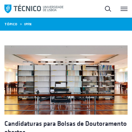
Saltar
Pesquisa
Me
para
o
»
TÓPICO
IPFN
conteúdo
Candidaturas para Bolsas de Doutoramento