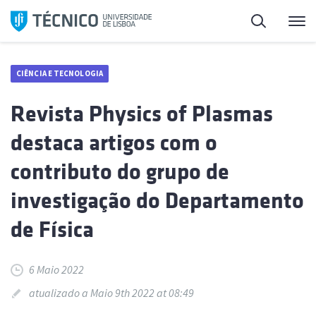
Saltar
Pesquisa
Me
para
o
conteúdo
CIÊNCIA E TECNOLOGIA
Revista Physics of Plasmas
destaca artigos com o
contributo do grupo de
investigação do Departamento
de Física
6 Maio 2022
atualizado a Maio 9th 2022 at 08:49