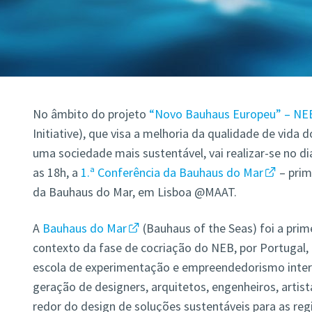
No âmbito do projeto
“Novo Bauhaus Europeu” – NE
Initiative), que visa a melhoria da qualidade de vida
uma sociedade mais sustentável, vai realizar-se no di
as 18h, a
1.ª Conferência da Bauhaus do Mar
– prim
da Bauhaus do Mar, em Lisboa @MAAT.
A
Bauhaus do Mar
(Bauhaus of the Seas) foi a prim
contexto da fase de cocriação do NEB, por Portugal
escola de experimentação e empreendedorismo interd
geração de designers, arquitetos, engenheiros, artist
redor do design de soluções sustentáveis para as reg