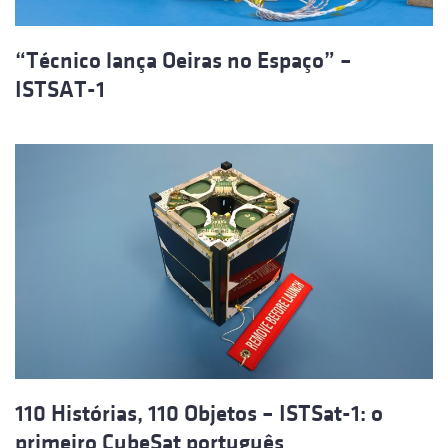
“Técnico lança Oeiras no Espaço” –
ISTSAT-1
110 Histórias, 110 Objetos – ISTSat-1: o
primeiro CubeSat português