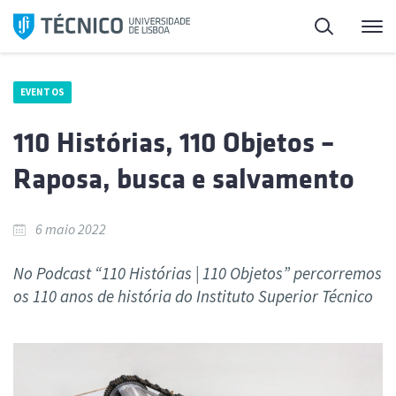
Saltar
Pesquisa
Me
para
o
conteúdo
EVENTOS
110 Histórias, 110 Objetos –
Raposa, busca e salvamento
6 maio 2022
No Podcast “110 Histórias | 110 Objetos” percorremos
os 110 anos de história do Instituto Superior Técnico