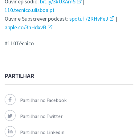
Ouvir episódio:
bit.ly/3kUXAm5
|
110.tecnico.ulisboa.pt
Ouvir e Subscrever podcast:
spoti.fi/2RHvFeJ
|
apple.co/3hHdxvB
#110Técnico
PARTILHAR
Partilhar no Facebook
Partilhar no Twitter
Partilhar no Linkedin