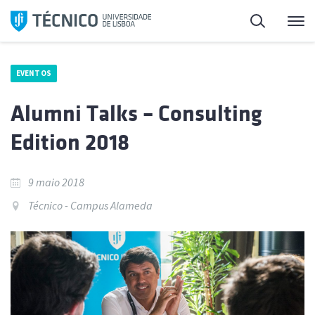
Saltar
Pesquisa
Me
para
o
conteúdo
EVENTOS
Alumni Talks – Consulting
Edition 2018
9 maio 2018
Técnico - Campus Alameda