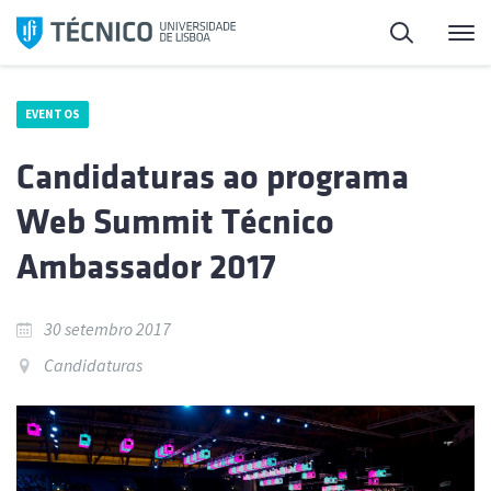
Saltar
Pesquisa
Me
para
o
conteúdo
EVENTOS
Candidaturas ao programa
Web Summit Técnico
Ambassador 2017
30 setembro 2017
Candidaturas