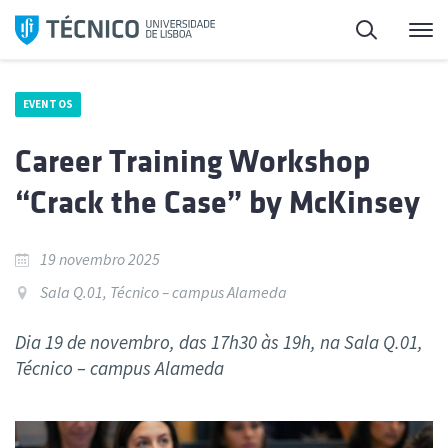
Saltar
Pesquisa
Me
para
o
conteúdo
EVENTOS
Career Training Workshop
“Crack the Case” by McKinsey
19 novembro 2025
Sala Q.01, Técnico – campus Alameda
Dia 19 de novembro, das 17h30 às 19h, na Sala Q.01,
Técnico – campus Alameda